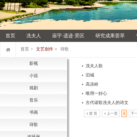
首页
冼夫人
庙宇·遗迹·景区
研究成果荟萃
首页
>
文艺创作
>
诗歌
影视
冼夫人歌
旧城
小说
高凉岭
戏剧
唯用一好心
音乐
古代讴歌冼夫人的诗文
书画
首 页
上一页
1
下
诗歌
连环画