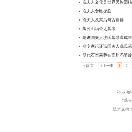
冼夫人文化是世界民族团结
冼夫人食邑探胜
冼夫人及其后裔古墓群
陶公山冯公之墓考
隋谯国夫人冼氏墓勘查成果
省专家论证谯国夫人冼氏墓
明代石室墓葬在高州冯婆岭
首 页
上一页
1
2
Copyrig
“冼
技术支持