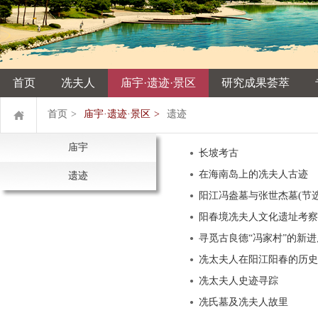
首页
冼夫人
庙宇·遗迹·景区
研究成果荟萃
首页
>
庙宇·遗迹·景区
>
遗迹
庙宇
长坡考古
在海南岛上的冼夫人古迹
遗迹
阳江冯盎墓与张世杰墓(节选
阳春境冼夫人文化遗址考察
寻觅古良德“冯家村”的新进
冼太夫人在阳江阳春的历史
冼太夫人史迹寻踪
冼氏墓及冼夫人故里