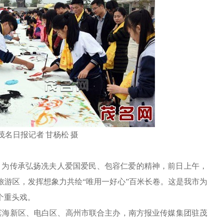
茂名日报记者
甘杨松
摄
。为传承弘扬冼夫人爱国爱民、包容仁爱的精神，前日上午，
旅游区，发挥想象力共绘
“
唯用一好心
”
百米长卷。这是我市为
个重头戏。
滨海新区、电白区、高州市联合主办，南方报业传媒集团驻茂