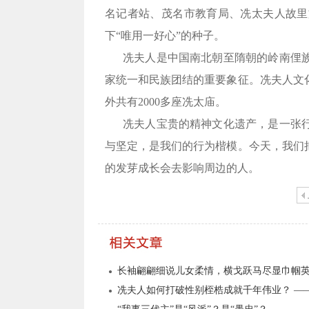
名记者站、茂名市教育局、冼太夫人故里
下
“
唯用一好心
”
的种子。
冼夫人是中国南北朝至隋朝的岭南俚
家统一和民族团结的重要象征。冼夫人文
外共有
2000
多座冼太庙。
冼夫人宝贵的精神文化遗产，是一张
与坚定，是我们的行为楷模。今天，我们
的发芽成长会去影响周边的人。
长袖翩翩细说儿女柔情，横戈跃马尽显巾帼