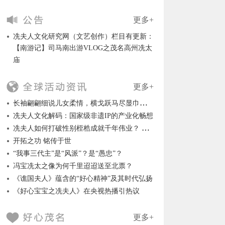
更多+
冼夫人文化研究网（文艺创作）栏目有更新：
【南游记】司马南出游VLOG之茂名高州冼太
庙
更多+
长袖翩翩细说儿女柔情，横戈跃马尽显巾帼英风
冼夫人文化解码：国家级非遗IP的产业化畅想
冼夫人如何打破性别桎梏成就千年伟业？ ——冼夫人威震岭南名垂千古的历史背景
开拓之功 铭传于世
“我事三代主”是“风派”？是“愚忠”？
冯宝冼太之像为何千里迢迢送至北票？
《谯国夫人》蕴含的“好心精神”及其时代弘扬
《好心宝宝之冼夫人》在央视热播引热议
更多+