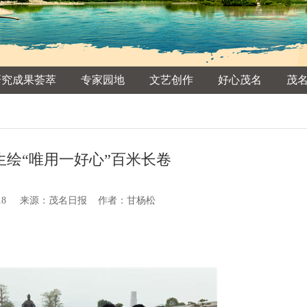
研究成果荟萃
专家园地
文艺创作
好心茂名
茂
生绘“唯用一好心”百米长卷
10-18 来源：茂名日报 作者：甘杨松