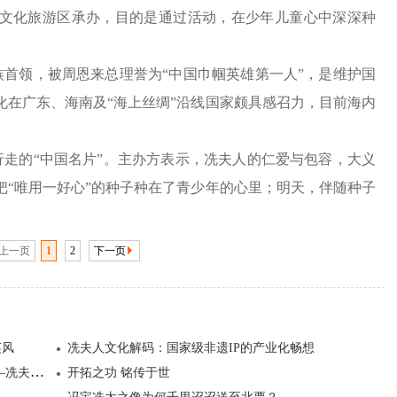
文化旅游区承办，目的是通过活动，在少年儿童心中深深种
族首领，被周恩来总理誉为
“
中国巾帼英雄第一人
”
，是维护国
化在广东、海南及
“
海上丝绸
”
沿线国家颇具感召力，目前海内
行走的
“
中国名片
”
。主办方表示，冼夫人的仁爱与包容，大义
把
“
唯用一好心
”
的种子种在了青少年的心里；明天，伴随种子
上一页
1
2
下一页
英风
冼夫人文化解码：国家级非遗IP的产业化畅想
冼夫人如何打破性别桎梏成就千年伟业？ ——冼夫人威震岭南名垂千古的历史背景
开拓之功 铭传于世