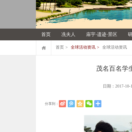
首页
冼夫人
庙宇·遗迹·景区
首页
>
全球活动资讯
>
全球活动资讯
茂名百名学
日期：2017-
分享到：