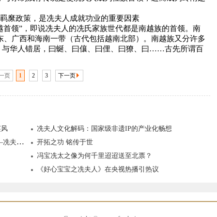
羁縻政策，是冼夫人成就功业的重要因素
越首领”，即说冼夫人的冼氏家族世代都是南越族的首领。南
东、广西和海南一带（古代包括越南北部）。南越族又分许多
，与华人错居，曰蜒、曰儴、曰俚、曰獠、曰……古先所谓百
一页
1
2
3
下一页
英风
冼夫人文化解码：国家级非遗IP的产业化畅想
冼夫人如何打破性别桎梏成就千年伟业？ ——冼夫人威震岭南名垂千古的历史背景
开拓之功 铭传于世
冯宝冼太之像为何千里迢迢送至北票？
《好心宝宝之冼夫人》在央视热播引热议