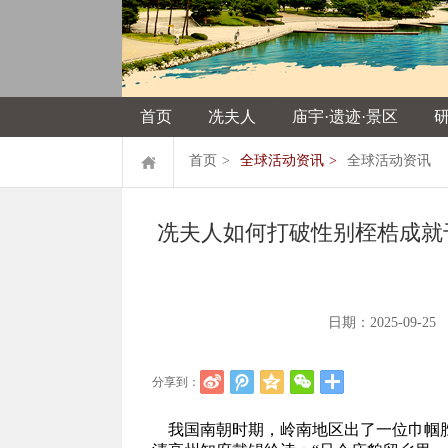
首页
冼夫人
庙宇·遗迹·景区
首页
>
全球活动资讯
>
全球活动资讯
冼夫人如何打破性别桎梏成就
日期：2025-09
分享到：
我国南朝时期，岭南地区出了一位巾帼