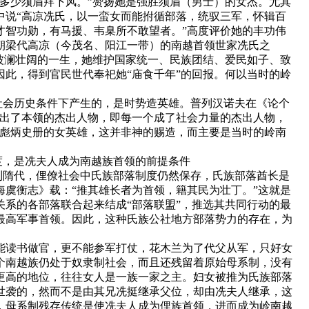
，多少须眉拜下风。”赞扬她是强胜须眉（男士）的女杰。尤其
中说“高凉冼氏，以一蛮女而能拊循部落，统驭三军，怀辑百
才智功勋，有马援、韦臬所不敢望者。”高度评价她的丰功伟
朝梁代高凉（今茂名、阳江一带）的南越首领世家冼氏之
是波澜壮阔的一生，她维护国家统一、民族团结、爱民如子、致
因此，得到官民世代奉祀她“庙食千年”的回报。何以当时的岭
社会历史条件下产生的，是时势造英雄。普列汉诺夫在《论个
显出了本领的杰出人物，即每一个成了社会力量的杰出人物，
个彪炳史册的女英雄，这并非神的赐造，而主要是当时的岭南
，是冼夫人成为南越族首领的前提条件
隋代，俚僚社会中氏族部落制度仍然保存，氏族部落酋长是
海虞衡志》载：“推其雄长者为首领，籍其民为壮丁。”这就是
关系的各部落联合起来结成“部落联盟”，推选其共同行动的最
最高军事首领。因此，这种氏族公社地方部落势力的存在，为
能读书做官，更不能参军打仗，花木兰为了代父从军，只好女
个南越族仍处于奴隶制社会，而且还残留着原始母系制，没有
更高的地位，往往女人是一族一家之主。妇女被推为氏族部落
世袭的，然而不是由其兄冼挺继承父位，却由冼夫人继承，这
，母系制残存传统是使冼夫人成为俚族首领，进而成为岭南越