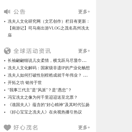
更多+
冼夫人文化研究网（文艺创作）栏目有更新：
【南游记】司马南出游VLOG之茂名高州冼太
庙
更多+
长袖翩翩细说儿女柔情，横戈跃马尽显巾帼英风
冼夫人文化解码：国家级非遗IP的产业化畅想
冼夫人如何打破性别桎梏成就千年伟业？ ——冼夫人威震岭南名垂千古的历史背景
开拓之功 铭传于世
“我事三代主”是“风派”？是“愚忠”？
冯宝冼太之像为何千里迢迢送至北票？
《谯国夫人》蕴含的“好心精神”及其时代弘扬
《好心宝宝之冼夫人》在央视热播引热议
更多+