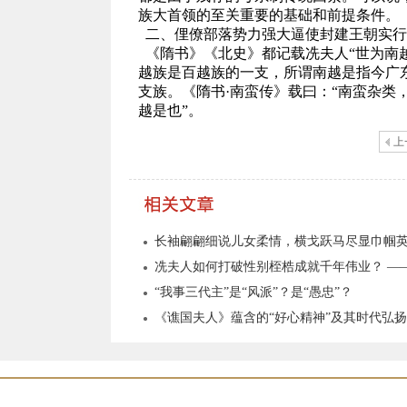
族大首领的至关重要的基础和前提条件。
二、俚僚部落势力强大逼使封建王朝实行
《隋书》《北史》都记载冼夫人“世为南
越族是百越族的一支，所谓南越是指今广
支族。《隋书·南蛮传》载曰：“南蛮杂类
越是也”。
上
长袖翩翩细说儿女柔情，横戈跃马尽显巾帼
“我事三代主”是“风派”？是“愚忠”？
《谯国夫人》蕴含的“好心精神”及其时代弘扬