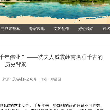
研究成果荟萃
专家园地
文艺创作
好心茂名
茂
千年伟业？ ——冼夫人威震岭南名垂千古的
历史背景
-25 来源：茂名社科公众号 作者：郑显国
胜须眉的杰出女性。千多年来，赞颂她的诗词歌赋不可胜数。