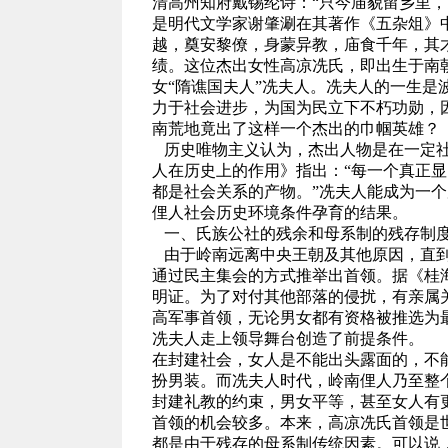
清高州知府戴锡纶诗：“只今庙貌留乡里
是明代文学家谢肇涮在其著作《五杂俎》
越，奠安黎僚，身蒙异教，庙食千年，其
绩。这位杰出女性高凉冼氏，即出生于南
女“隋谯国夫人”冼夫人。冼夫人的一生
力于社会进步，为国为民立下不朽功勋，
南荒地竟出了这样一个杰出的巾帼英雄？
历史唯物主义认为，杰出人物是在一定
人在历史上的作用》指出：“每一个真正
都是社会关系的产物。”冼夫人能成为一
俚人社会历史环境条件孕育的结果。
一、氏族公社的残余和母系制的残存制度
由于岭南远离中央王朝及其他原因，直到
通过民主集会的方式推举出首领。据《桂
明证。为了对付其他部落的侵扰，有亲属
高军事首领，无论男女都有资格被推选为
冼夫人走上领导舞台创造了前提条件。
在封建社会，女人是不能出头露面的，不
扮男装。而冼夫人时代，岭南俚人乃至整
封建礼教的约束，男女平等，甚至女人有
首领的机会较多。本来，高凉冼氏首领是
都是由于残存的母系制传统因素。可以说