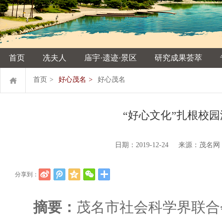
首页
冼夫人
庙宇·遗迹·景区
研究成果荟萃
首页
>
好心茂名
>
好心茂名
“好心文化”扎根校
日期：2019-12-24 来源：茂
分享到：
摘要：
茂名市社会科学界联合