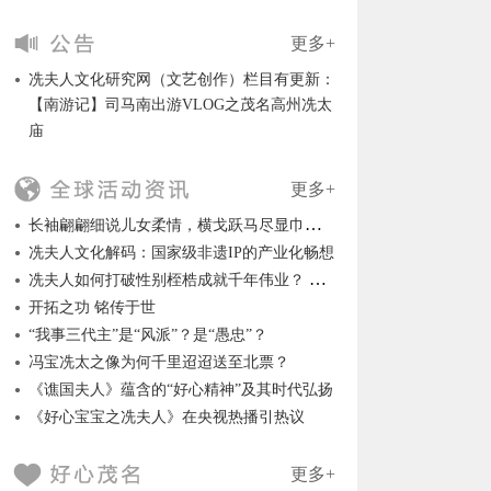
更多+
冼夫人文化研究网（文艺创作）栏目有更新：
【南游记】司马南出游VLOG之茂名高州冼太
庙
更多+
长袖翩翩细说儿女柔情，横戈跃马尽显巾帼英风
冼夫人文化解码：国家级非遗IP的产业化畅想
冼夫人如何打破性别桎梏成就千年伟业？ ——冼夫人威震岭南名垂千古的历史背景
开拓之功 铭传于世
“我事三代主”是“风派”？是“愚忠”？
冯宝冼太之像为何千里迢迢送至北票？
《谯国夫人》蕴含的“好心精神”及其时代弘扬
《好心宝宝之冼夫人》在央视热播引热议
更多+