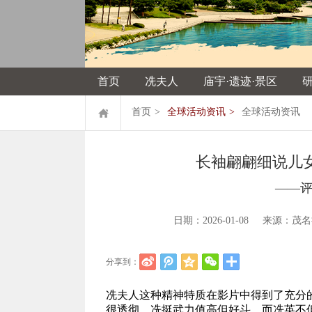
首页
冼夫人
庙宇·遗迹·景区
首页
>
全球活动资讯
>
全球活动资讯
长袖翩翩细说儿
——
日期：2026-01-08 来源
分享到：
冼夫人这种精神特质在影片中得到了充分
很透彻，冼挺武力值高但好斗，而冼英不