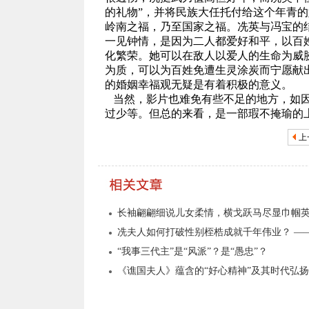
的礼物”，并将民族大任托付给这个年青
岭南之福，乃至国家之福。冼英与冯宝的
一见钟情，是因为二人都爱好和平，以百
化繁荣。她可以在敌人以爱人的生命为威
为质，可以为百姓免遭生灵涂炭而宁愿献
的婚姻幸福观无疑是有着积极的意义。
当然，影片也难免有些不足的地方，如因
过少等。但总的来看，是一部瑕不掩瑜的
上
长袖翩翩细说儿女柔情，横戈跃马尽显巾帼
“我事三代主”是“风派”？是“愚忠”？
《谯国夫人》蕴含的“好心精神”及其时代弘扬