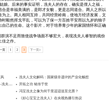
的姑娘。后来的事实证明，冼夫人的存在，确实是俚人之福，
结合是幸福美满的，是郎才女貌，更是志同道合。两人之所以
姓为上。两人相同互持，共同经营岭南，使地方经济发展，文
胁时毅然挥戈平乱，可以为了保一方百姓平安而以九岁的独子
出自己的生命。这个影片，对于培养青少年的家国情怀和正确
群演不足而致使战争场面不够宏大，表现冼夫人睿智的戏份
上佳之作。
一页
1
2
3
下一页
英风
冼夫人文化解码：国家级非遗IP的产业化畅想
冼夫人如何打破性别桎梏成就千年伟业？ ——冼夫人威震岭南名垂千古的历史背景
开拓之功 铭传于世
冯宝冼太之像为何千里迢迢送至北票？
《好心宝宝之冼夫人》在央视热播引热议