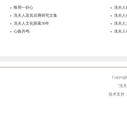
唯用一好心
冼夫人
冼夫人及其后裔研究文集
冼夫人
冼夫人文化探索30年
冼夫人
心曲共鸣
冼夫人
Copyrig
“冼
技术支持