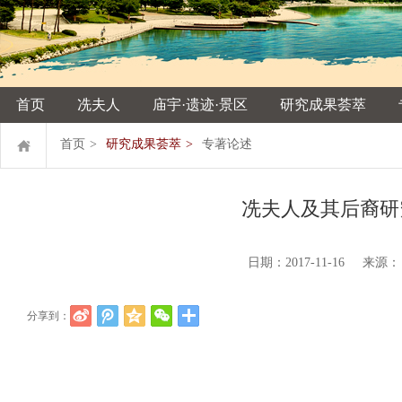
首页
冼夫人
庙宇·遗迹·景区
研究成果荟萃
首页
>
研究成果荟萃
>
专著论述
冼夫人及其后裔研
日期：2017-11-16 来
分享到：