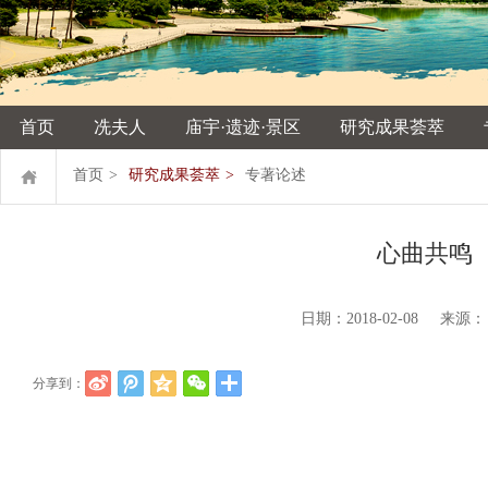
首页
冼夫人
庙宇·遗迹·景区
研究成果荟萃
首页
>
研究成果荟萃
>
专著论述
心曲共鸣
日期：2018-02-08 来
分享到：