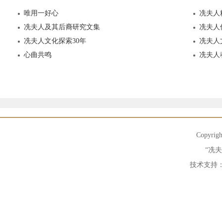
唯用一好心
冼夫人
冼夫人及其后裔研究文集
冼夫人
冼夫人文化探索30年
冼夫人
心曲共鸣
冼夫人
Copyrig
“冼
技术支持